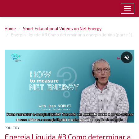
Toggl
navig
Home
Short Educational Videos on Net Energy
Energia Líquida #3 Como determinar a energia líquida (parte 1)
POULTRY
Energia Líquida #3 Como determinar a